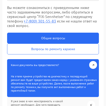
Вы можете ознакомиться с приведенными ниже
часто задаваемыми вопросами, либо обратиться в
сервисный центр “FIX-Sennheiser” по следующему
телефону
+7 (800) 301-55-83
если не нашли ответ на
свой вопрос.
Общие вопросы
Вопросы по ремонту караоке
Какие документы вы предоставляете?
На этапе приема устройства на диагностику и последующий
ремонт вам будет предоставлен заказ-наряд с указанием страховых
обязательств на ваше устройство. Далее, после выполнения работ
по ремонту техники, вы получите акт выполненных работ и
гарантийный талон.
Я уже знаю в чем неисправность и какой
ремонт необходим. Для чего проводить