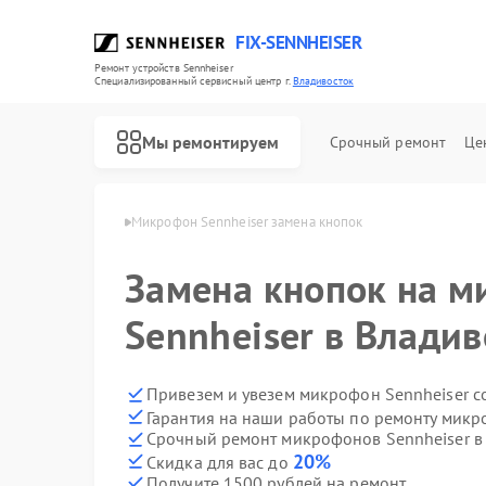
FIX-SENNHEISER
Ремонт устройств Sennheiser
Специализированный cервисный центр г.
Владивосток
Мы ремонтируем
Срочный ремонт
Це
iser в Владивостоке
Микрофон Sennheiser замена кнопок
Замена кнопок на 
Ремонт наушников Sennheiser
Ремонт саундбаров Sennheiser
Sennheiser в Владив
Привезем и увезем микрофон Sennheiser с
Гарантия на наши работы по ремонту микр
Срочный ремонт микрофонов Sennheiser в 
20%
Скидка для вас до
Получите 1500 рублей на ремонт