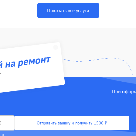
Показать все услуги
й на ремонт
r
При оформл
Отправить заявку и получить 1500 ₽
сти